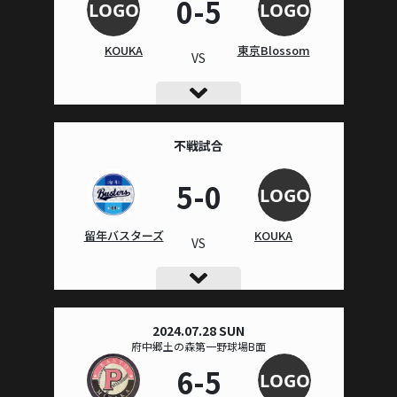
0-5
KOUKA
東京Blossom
VS
不戦試合
5-0
留年バスターズ
KOUKA
VS
2024.07.28 SUN
府中郷土の森第一野球場B面
6-5