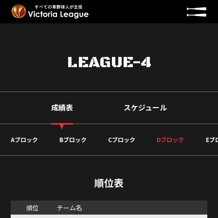
LEAGUE-4
成績表
スケジュール
Aブロック
Bブロック
Cブロック
Dブロック
Eブ
順位表
順位
チーム名