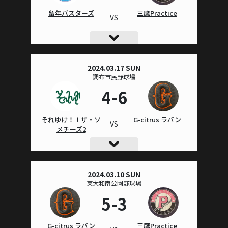
留年バスターズ
三鷹Practice
VS
2024.03.17 SUN
調布市民野球場
4-6
それゆけ！！ザ・ソ
G-citrus ラパン
VS
メチーズ2
2024.03.10 SUN
東大和南公園野球場
5-3
G-citrus ラパン
三鷹Practice