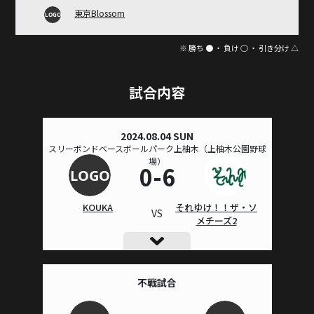
東京Blossom
※ 勝ち ● ・ 負け ○ ・ 引き分け △
試合内容
2024.08.04 SUN
スリーボンドベースボールパーク上柚木（上柚木公園野球
場）
0-6
KOUKA
それゆけ！！ザ・ソ
VS
メチーズ2
不戦試合