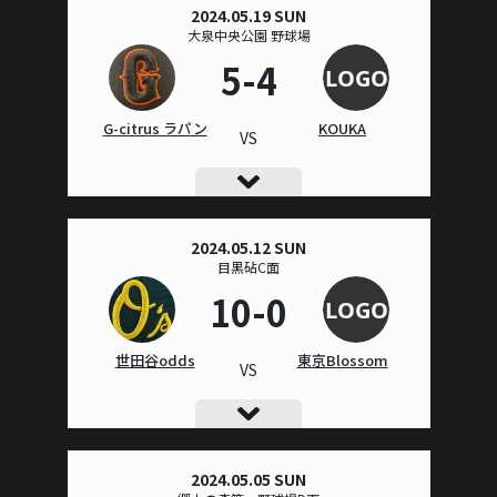
2024.05.19 SUN
大泉中央公園 野球場
5-4
G-citrus ラパン
KOUKA
VS
2024.05.12 SUN
目黒砧C面
10-0
世田谷odds
東京Blossom
VS
2024.05.05 SUN