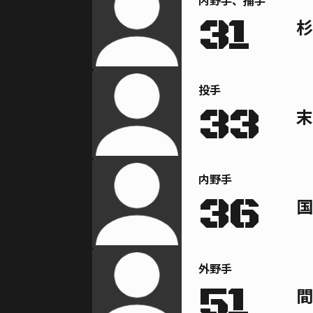
内野手、捕手
31
杉
投手
33
末
内野手
36
国
外野手
51
間