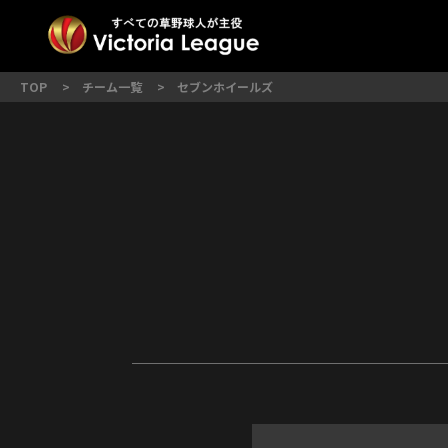
1部リーグ
2部リーグ
大会概要
3部リ
派遣
TOP
チーム一覧
セブンホイールズ