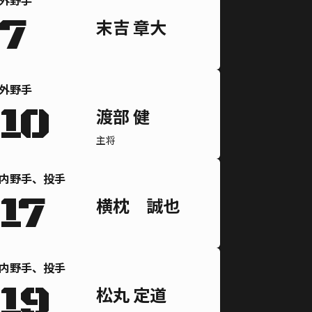
外野手
7
末吉 章大
外野手
10
渡部 健
主将
内野手、投手
17
横枕 誠也
内野手、投手
19
松丸 定道