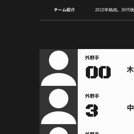
チーム紹介
2010年結成。3
外野手
00
木
外野手
3
中