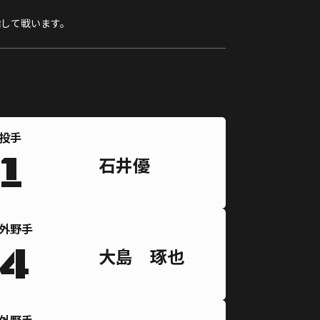
指して戦います。
投手
1
石井優
外野手
4
大島 琢也