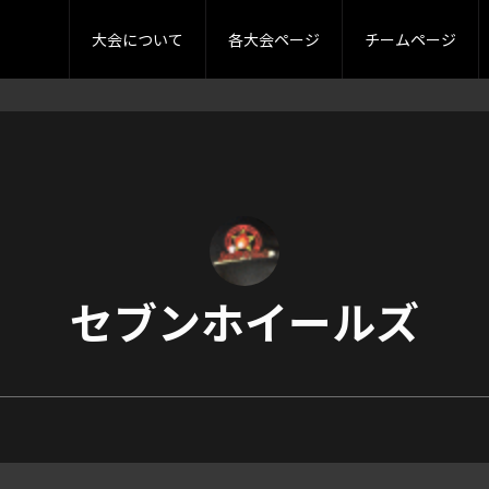
ーグ
審判
大会要項
グラウンド案内
4部リーグ
大会規約
チーム一覧
スプリングカップ
各種募集
過去大会成績
ログイン
TOPICS
サマーカップ
写真ギャラリ
お
大会について
各大会ページ
チームページ
セブンホイールズ