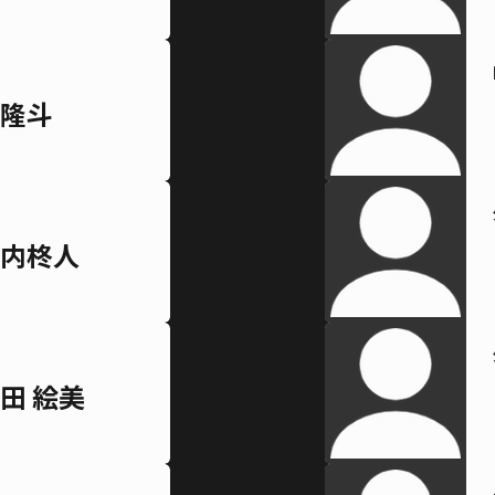
隆斗
内柊人
田 絵美