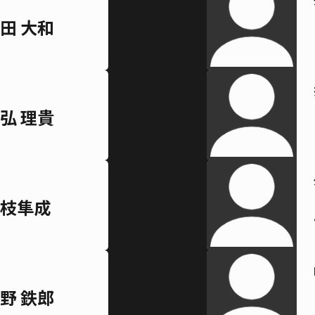
田 大和
弘 理貴
枝隼成
野 鉄郎