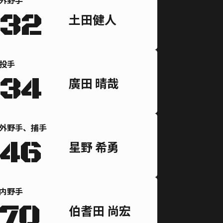
外野手
32
土田健人
投手
34
廣田 晴哉
外野手、捕手
46
星野 希勇
内野手
70
伯耆田 尚宏