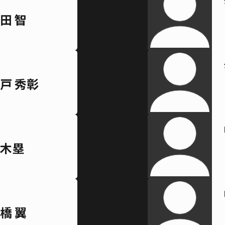
田 智
戸 秀彰
木塁
橋 翼