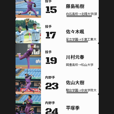
投手
藤島祐樹
15
白石高校→北翔大学(硬式)
投手
佐々木颯
17
足立学園→千葉工業大学(硬式)
投手
川村元春
19
岡豊高校→松山大学
内野手
佐山大樹
23
駿台学園→中央学院大学(硬式)
内野手
平塚季
24