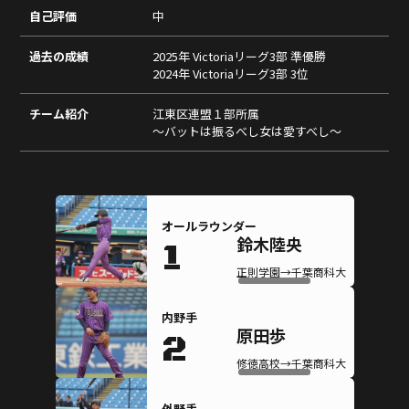
自己評価
中
過去の成績
2025年 Victoriaリーグ3部 準優勝
2024年 Victoriaリーグ3部 3位
チーム紹介
江東区連盟１部所属
〜バットは振るべし女は愛すべし〜
オールラウンダー
鈴木陸央
1
正則学園→千葉商科大学(準硬式)
内野手
原田歩
2
修徳高校→千葉商科大学(準硬式)
外野手