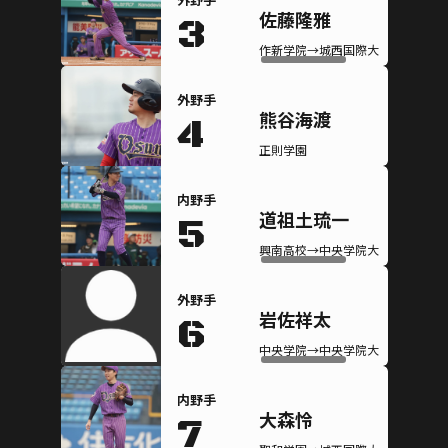
佐藤隆雅
3
作新学院→城西国際大学(硬式)
外野手
熊谷海渡
4
正則学園
内野手
道祖土琉一
5
興南高校→中央学院大学(硬式)
外野手
岩佐祥太
6
中央学院→中央学院大学(硬式)
内野手
大森怜
7