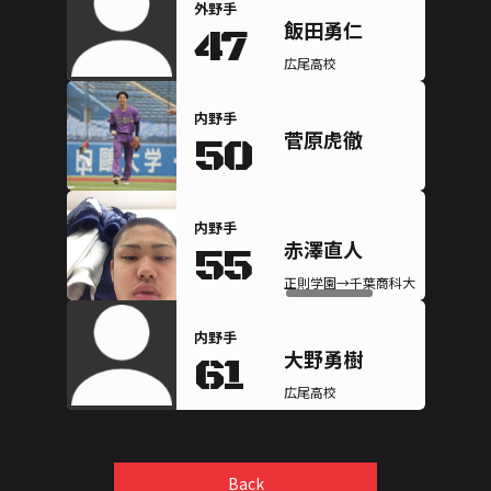
外野手
飯田勇仁
47
広尾高校
内野手
菅原虎徹
50
内野手
赤澤直人
55
正則学園→千葉商科大学(準硬式)
内野手
大野勇樹
61
広尾高校
Back