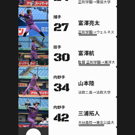
正則学園→獨協大学
捕手
富澤亮太
27
正則学園→ウェルネススポーツ大学
投手
富澤航
30
監督 正則学園→東洋大学
内野手
山本陸
34
法政ニ高→法政大学
内野手
三浦拓人
42
大分高校→東北公益大学(硬式)