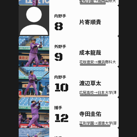
聖和学園→城西国際大学(硬式)
内野手
片寄順貴
8
外野手
成本龍哉
9
花咲徳栄→横浜商科大学(硬式)
内野手
渡辺草太
10
広尾高校→日本大学(準硬式)
捕手
寺田圭佑
12
正則学園→淑徳大学(硬式)