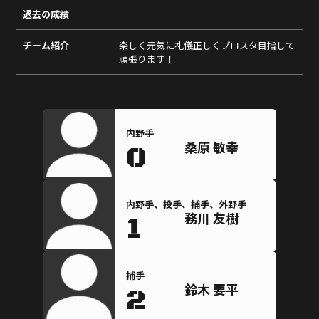
過去の成績
チーム紹介
楽しく元気に礼儀正しくプロスタ目指して
頑張ります！
内野手
桑原 敏幸
0
内野手、投手、捕手、外野手
務川 友樹
1
捕手
鈴木 要平
2